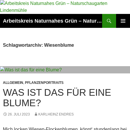
Zum
Inhalt
springen
Suchen
Arbeitskreis Naturnahes Grün – Naturschaugarten Lindenmühle
PRIMÄR
MENÜ
Schlagwortarchiv: Wiesenblume
ALLGEMEIN
,
PFLANZENPORTRAITS
WAS IST DAS FÜR EINE
BLUME?
26. JULI 2023
KARLHEINZ ENDRES
Mich locken Wiesen-Flockenblumen, könnt‘ stundenlang bei