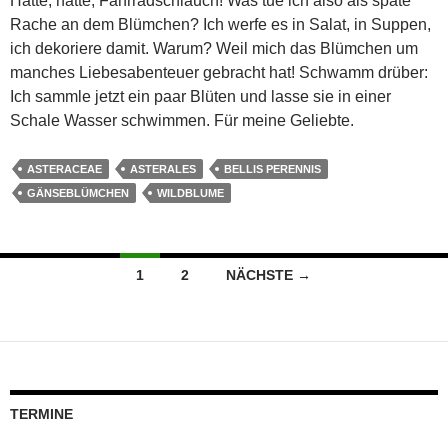
Hätte, hätte, Fahrradschlauch! Was tue ich also als späte
Rache an dem Blümchen? Ich werfe es in Salat, in Suppen,
ich dekoriere damit. Warum? Weil mich das Blümchen um
manches Liebesabenteuer gebracht hat! Schwamm drüber:
Ich sammle jetzt ein paar Blüten und lasse sie in einer
Schale Wasser schwimmen. Für meine Geliebte.
ASTERACEAE
ASTERALES
BELLIS PERENNIS
GÄNSEBLÜMCHEN
WILDBLUME
Beitragsnavigation
1
2
NÄCHSTE →
TERMINE