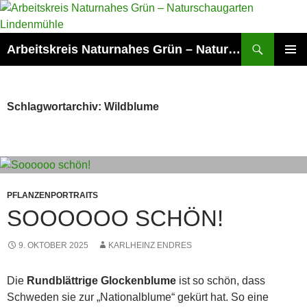
Zum
Inhalt
springen
Suchen
Arbeitskreis Naturnahes Grün – Naturschaugarten Lindenmühle
PRIMÄR
MENÜ
Schlagwortarchiv: Wildblume
PFLANZENPORTRAITS
SOOOOOO SCHÖN!
9. OKTOBER 2025
KARLHEINZ ENDRES
Die
Rundblättrige Glockenblume
ist so schön, dass
Schweden sie zur „Nationalblume“ gekürt hat. So eine