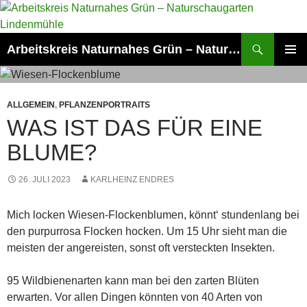
Zum
Inhalt
springen
Suchen
Arbeitskreis Naturnahes Grün – Naturschaugarten Lindenmühle
PRIMÄR
MENÜ
ALLGEMEIN
,
PFLANZENPORTRAITS
WAS IST DAS FÜR EINE
BLUME?
26. JULI 2023
KARLHEINZ ENDRES
Mich locken Wiesen-Flockenblumen, könnt‘ stundenlang bei
den purpurrosa Flocken hocken. Um 15 Uhr sieht man die
meisten der angereisten, sonst oft versteckten Insekten.
95 Wildbienenarten kann man bei den zarten Blüten
erwarten. Vor allen Dingen könnten von 40 Arten von