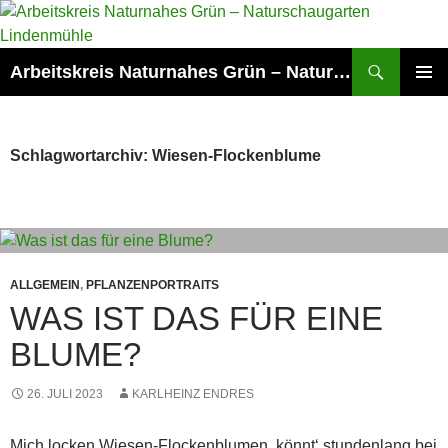
Zum
Inhalt
springen
Suchen
Arbeitskreis Naturnahes Grün – Naturschaugarten Lindenmühle
PRIMÄR
MENÜ
Schlagwortarchiv: Wiesen-Flockenblume
ALLGEMEIN
,
PFLANZENPORTRAITS
WAS IST DAS FÜR EINE
BLUME?
26. JULI 2023
KARLHEINZ ENDRES
Mich locken Wiesen-Flockenblumen, könnt‘ stundenlang bei