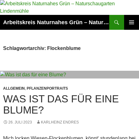
Zum
Inhalt
springen
Suchen
Arbeitskreis Naturnahes Grün – Naturschaugarten Lindenmühle
PRIMÄR
MENÜ
Schlagwortarchiv: Flockenblume
ALLGEMEIN
,
PFLANZENPORTRAITS
WAS IST DAS FÜR EINE
BLUME?
26. JULI 2023
KARLHEINZ ENDRES
Mich locken Wiesen-Flockenblumen, könnt‘ stundenlang bei