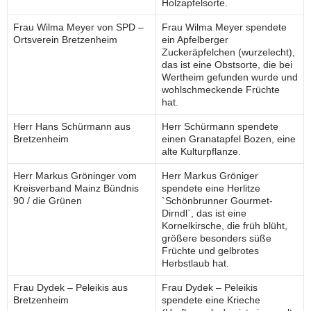
Holzapfelsorte.
Frau Wilma Meyer von SPD –
Frau Wilma Meyer spendete
Ortsverein Bretzenheim
ein Apfelberger
Zuckeräpfelchen (wurzelecht),
das ist eine Obstsorte, die bei
Wertheim gefunden wurde und
wohlschmeckende Früchte
hat.
Herr Hans Schürmann aus
Herr Schürmann spendete
Bretzenheim
einen Granatapfel Bozen, eine
alte Kulturpflanze.
Herr Markus Gröninger vom
Herr Markus Gröniger
Kreisverband Mainz Bündnis
spendete eine Herlitze
90 / die Grünen
`Schönbrunner Gourmet-
Dirndl`, das ist eine
Kornelkirsche, die früh blüht,
größere besonders süße
Früchte und gelbrotes
Herbstlaub hat.
Frau Dydek – Peleikis aus
Frau Dydek – Peleikis
Bretzenheim
spendete eine Krieche