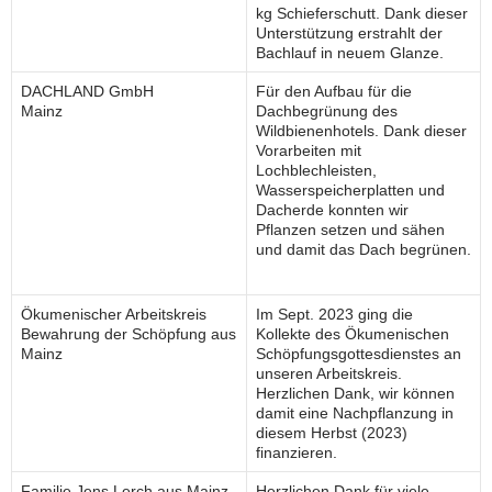
kg Schieferschutt. Dank dieser
Unterstützung erstrahlt der
Bachlauf in neuem Glanze.
DACHLAND GmbH
Für den Aufbau für die
Mainz
Dachbegrünung des
Wildbienenhotels. Dank dieser
Vorarbeiten mit
Lochblechleisten,
Wasserspeicherplatten und
Dacherde konnten wir
Pflanzen setzen und sähen
und damit das Dach begrünen.
Ökumenischer Arbeitskreis
Im Sept. 2023 ging die
Bewahrung der Schöpfung aus
Kollekte des Ökumenischen
Mainz
Schöpfungsgottesdienstes an
unseren Arbeitskreis.
Herzlichen Dank, wir können
damit eine Nachpflanzung in
diesem Herbst (2023)
finanzieren.
Familie Jens Lerch aus Mainz
Herzlichen Dank für viele