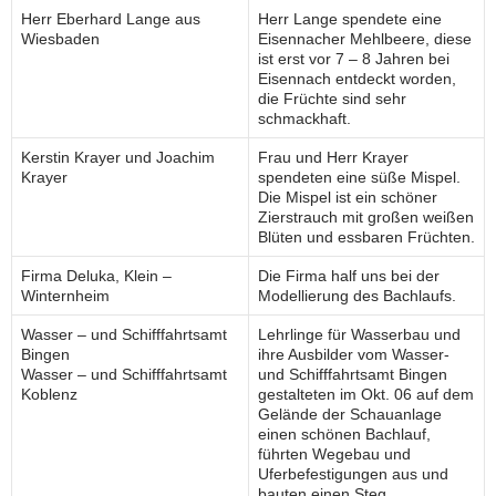
Herr Eberhard Lange aus
Herr Lange spendete eine
Wiesbaden
Eisennacher Mehlbeere, diese
ist erst vor 7 – 8 Jahren bei
Eisennach entdeckt worden,
die Früchte sind sehr
schmackhaft.
Kerstin Krayer und Joachim
Frau und Herr Krayer
Krayer
spendeten eine süße Mispel.
Die Mispel ist ein schöner
Zierstrauch mit großen weißen
Blüten und essbaren Früchten.
Firma Deluka, Klein –
Die Firma half uns bei der
Winternheim
Modellierung des Bachlaufs.
Wasser – und Schifffahrtsamt
Lehrlinge für Wasserbau und
Bingen
ihre Ausbilder vom Wasser-
Wasser – und Schifffahrtsamt
und Schifffahrtsamt Bingen
Koblenz
gestalteten im Okt. 06 auf dem
Gelände der Schauanlage
einen schönen Bachlauf,
führten Wegebau und
Uferbefestigungen aus und
bauten einen Steg.