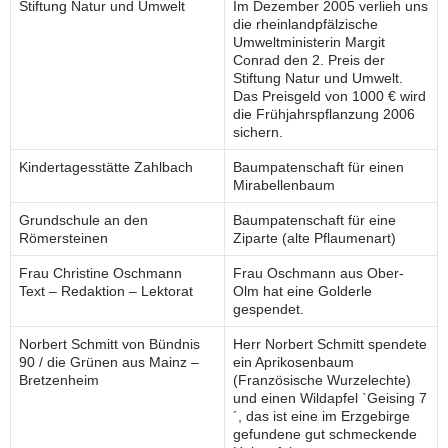
Stiftung Natur und Umwelt
Im Dezember 2005 verlieh uns
die rheinlandpfälzische
Umweltministerin Margit
Conrad den 2. Preis der
Stiftung Natur und Umwelt.
Das Preisgeld von 1000 € wird
die Frühjahrspflanzung 2006
sichern.
Kindertagesstätte Zahlbach
Baumpatenschaft für einen
Mirabellenbaum
Grundschule an den
Baumpatenschaft für eine
Römersteinen
Ziparte (alte Pflaumenart)
Frau Christine Oschmann
Frau Oschmann aus Ober-
Text – Redaktion – Lektorat
Olm hat eine Golderle
gespendet.
Norbert Schmitt von Bündnis
Herr Norbert Schmitt spendete
90 / die Grünen aus Mainz –
ein Aprikosenbaum
Bretzenheim
(Französische Wurzelechte)
und einen Wildapfel `Geising 7
´, das ist eine im Erzgebirge
gefundene gut schmeckende