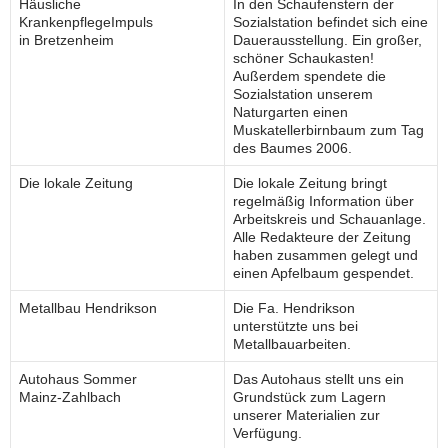
Häusliche
In den Schaufenstern der
KrankenpflegeImpuls
Sozialstation befindet sich eine
in Bretzenheim
Dauerausstellung. Ein großer,
schöner Schaukasten!
Außerdem spendete die
Sozialstation unserem
Naturgarten einen
Muskatellerbirnbaum zum Tag
des Baumes 2006.
Die lokale Zeitung
Die lokale Zeitung bringt
regelmäßig Information über
Arbeitskreis und Schauanlage.
Alle Redakteure der Zeitung
haben zusammen gelegt und
einen Apfelbaum gespendet.
Metallbau Hendrikson
Die Fa. Hendrikson
unterstützte uns bei
Metallbauarbeiten.
Autohaus Sommer
Das Autohaus stellt uns ein
Mainz-Zahlbach
Grundstück zum Lagern
unserer Materialien zur
Verfügung.