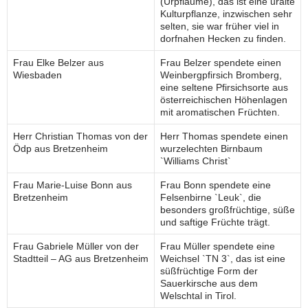
(Urpflaume), das ist eine uralte
Kulturpflanze, inzwischen sehr
selten, sie war früher viel in
dorfnahen Hecken zu finden.
Frau Elke Belzer aus
Frau Belzer spendete einen
Wiesbaden
Weinbergpfirsich Bromberg,
eine seltene Pfirsichsorte aus
österreichischen Höhenlagen
mit aromatischen Früchten.
Herr Christian Thomas von der
Herr Thomas spendete einen
Ödp aus Bretzenheim
wurzelechten Birnbaum
`Williams Christ`
Frau Marie-Luise Bonn aus
Frau Bonn spendete eine
Bretzenheim
Felsenbirne `Leuk`, die
besonders großfrüchtige, süße
und saftige Früchte trägt.
Frau Gabriele Müller von der
Frau Müller spendete eine
Stadtteil – AG aus Bretzenheim
Weichsel `TN 3`, das ist eine
süßfrüchtige Form der
Sauerkirsche aus dem
Welschtal in Tirol.