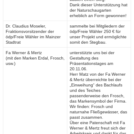
Dank dieser Unterstützung hat
der Naturschaugarten
erheblich an Form gewonnen!
Dr. Claudius Moseler,
sammelte bei Mitgliedern der
Fraktionsvorsitzender der
ödp/Freie Wähler 250 € für
ödp/Freie Wähler im Mainzer
unser Projekt und ermöglichte
Stadtrat
somit den Stegbau.
Fa Werner & Mertz
unterstützte uns bei der
(mit den Marken Erdal, Frosch,
Gestaltung des
usw.)
Präsentationstages am
20.11.06.
Herr Matz von der Fa Werner
& Mertz überreichte bei der
„Einweihung“ des Bachlaufs
und des Teiches
passenderweise den Frosch,
das Markensymbol der Firma.
Wir finden: Frosch und
naturnahe Fließgewässer, das
passt zusammen.
Über eine Patenschaft mit Fa
Werner & Mertz freut sich der
Arbeitskreis und dankt für das