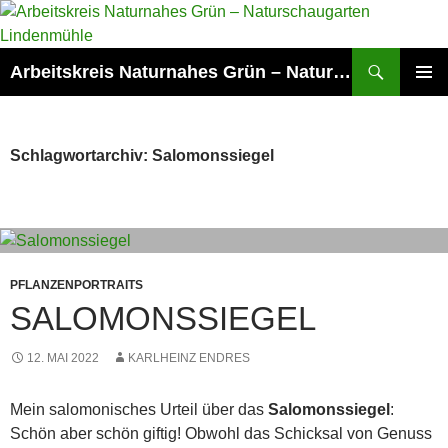
Zum
Inhalt
springen
Suchen
Arbeitskreis Naturnahes Grün – Naturschaugarten Lindenmühle
PRIMÄR
MENÜ
Schlagwortarchiv: Salomonssiegel
PFLANZENPORTRAITS
SALOMONSSIEGEL
12. MAI 2022
KARLHEINZ ENDRES
Mein salomonisches Urteil über das
Salomonssiegel
:
Schön aber schön giftig! Obwohl das Schicksal von Genuss