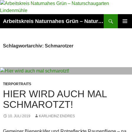
Zum
Inhalt
springen
Suchen
Arbeitskreis Naturnahes Grün – Naturschaugarten Lindenmühle
PRIMÄR
MENÜ
Schlagwortarchiv: Schmarotzer
TIERPORTRAITS
HIER WIRD AUCH MAL
SCHMAROTZT!
10. JULI 2019
KARLHEINZ ENDRES
Gemeiner Bienenkäfer und Rotgefleckte Raupenfliege – na,