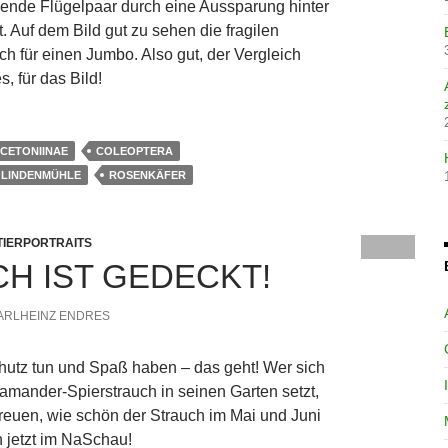
egende Flügelpaar durch eine Aussparung hinter
t. Auf dem Bild gut zu sehen die fragilen
ch für einen Jumbo. Also gut, der Vergleich
, für das Bild!
CETONIINAE
COLEOPTERA
LINDENMÜHLE
ROSENKÄFER
TIERPORTRAITS
CH IST GEDECKT!
ARLHEINZ ENDRES
hutz tun und Spaß haben – das geht! Wer sich
mander-Spierstrauch in seinen Garten setzt,
 freuen, wie schön der Strauch im Mai und Juni
 jetzt im NaSchau!