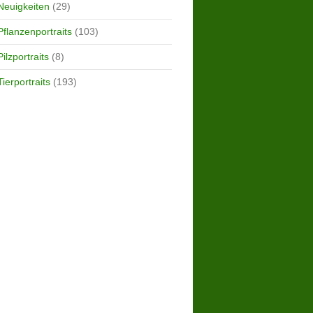
Neuigkeiten
(29)
Pflanzenportraits
(103)
Pilzportraits
(8)
Tierportraits
(193)