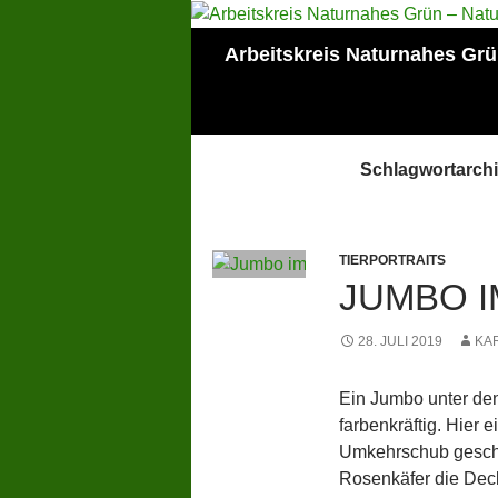
Zum
Inhalt
Suchen
Arbeitskreis Naturnahes Gr
springen
Mitglied der Lokalen
AGENDA Mainz
Schlagwortarchi
TIERPORTRAITS
JUMBO I
28. JULI 2019
KA
Ein Jumbo unter den
farbenkräftig. Hier 
Umkehrschub geschal
Rosenkäfer die Deck