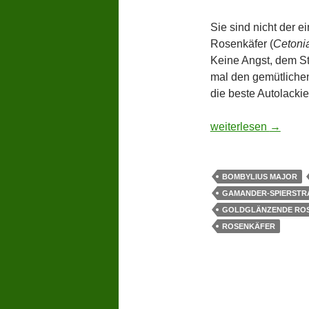
Sie sind nicht der e
Rosenkäfer (
Cetoni
Keine Angst, dem St
mal den gemütlichen
die beste Autolackie
Der Tisch ist gedeck
weiterlesen
→
BOMBYLIUS MAJOR
GAMANDER-SPIERSTR
GOLDGLÄNZENDE RO
ROSENKÄFER