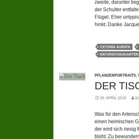
zweite, darunter li
der Schulter entfalte
Flügel. Eher untypis
hinkt. Danke Jacques
CETONIA AURATA
NATURSCHAUGARTEN 
PFLANZENPORTRAITS
,
DER TIS
28. APRIL 2018
K
Was für den Artensc
einen heimischen Ga
der wird sich riesig
blüht. Zu bewundern