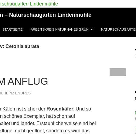
ün – Naturschaugarten Lindenmühle
STARTSEITE
ARBEITSKREIS NATURNAHES GRÜN
NATURSCHAUGARTE
v: Cetonia aurata
M ANFLUG
RLHEINZ ENDRES
 Käfern ist sicher der
Rosenkäfer
. Und so
ein schönes Exemplar, hat schon auf
tet und landet. Erstaunlicherweise sind bei
flügel nicht geöffnet, sondern es wird das