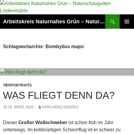
Zum
Inhalt
springen
Suchen
Arbeitskreis Naturnahes Grün – Naturschaugarten Lindenmühle
PRIMÄR
MENÜ
Schlagwortarchiv: Bombylius major
TIERPORTRAITS
WAS FLIEGT DENN DA?
25. MÄRZ 2020
KARLHEINZ ENDRES
Dieser
Großer
Wollschweber
ist schon früh im Jahr
unterwegs. Im kolibriartigen Schwirrflug ist er schwer zu