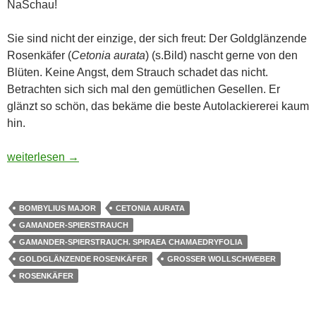
NaSchau!
Sie sind nicht der einzige, der sich freut: Der Goldglänzende
Rosenkäfer (
Cetonia aurata
) (s.Bild) nascht gerne von den
Blüten. Keine Angst, dem Strauch schadet das nicht.
Betrachten sich sich mal den gemütlichen Gesellen. Er
glänzt so schön, das bekäme die beste Autolackiererei kaum
hin.
Der Tisch ist gedeckt!
weiterlesen
→
BOMBYLIUS MAJOR
CETONIA AURATA
GAMANDER-SPIERSTRAUCH
GAMANDER-SPIERSTRAUCH. SPIRAEA CHAMAEDRYFOLIA
GOLDGLÄNZENDE ROSENKÄFER
GROSSER WOLLSCHWEBER
ROSENKÄFER