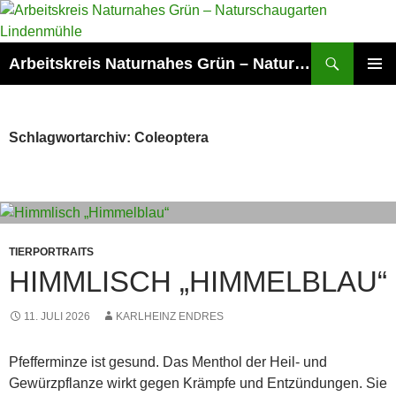
Zum
Inhalt
springen
Suchen
Arbeitskreis Naturnahes Grün – Naturschaugarten Lindenmühle
PRIMÄR
MENÜ
Schlagwortarchiv: Coleoptera
TIERPORTRAITS
HIMMLISCH „HIMMELBLAU“
11. JULI 2026
KARLHEINZ ENDRES
Pfefferminze ist gesund. Das Menthol der Heil- und
Gewürzpflanze wirkt gegen Krämpfe und Entzündungen. Sie