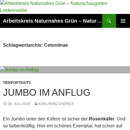
Zum
Inhalt
springen
Suchen
Arbeitskreis Naturnahes Grün – Naturschaugarten Lindenmühle
PRIMÄR
MENÜ
Schlagwortarchiv: Cetoniinae
TIERPORTRAITS
JUMBO IM ANFLUG
28. JULI 2019
KARLHEINZ ENDRES
Ein Jumbo unter den Käfern ist sicher der
Rosenkäfer
. Und
so farbenkräftig. Hier ein schönes Exemplar, hat schon auf