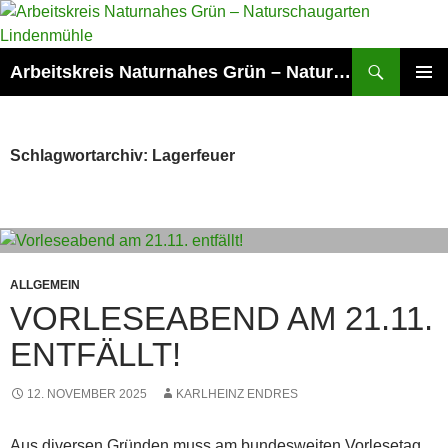
Zum
Inhalt
springen
Suchen
Arbeitskreis Naturnahes Grün – Naturschaugarten Lindenmühle
PRIMÄR
MENÜ
Schlagwortarchiv: Lagerfeuer
ALLGEMEIN
VORLESEABEND AM 21.11.
ENTFÄLLT!
12. NOVEMBER 2025
KARLHEINZ ENDRES
Aus diversen Gründen muss am bundesweiten Vorlesetag