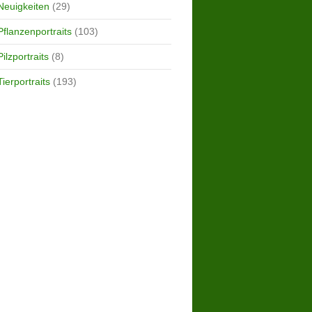
Neuigkeiten
(29)
Pflanzenportraits
(103)
Pilzportraits
(8)
Tierportraits
(193)