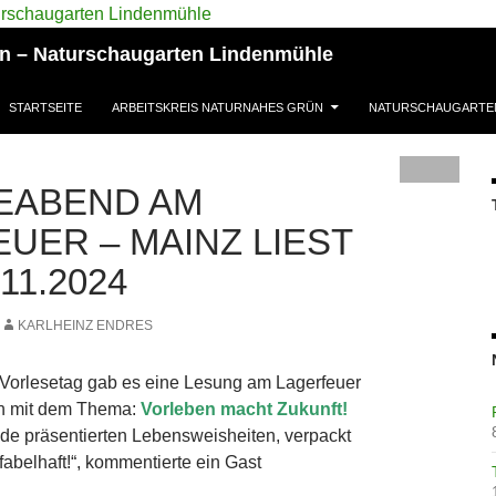
ün – Naturschaugarten Lindenmühle
STARTSEITE
ARBEITSKREIS NATURNAHES GRÜN
NATURSCHAUGARTE
EABEND AM
UER – MAINZ LIEST
11.2024
KARLHEINZ ENDRES
orlesetag gab es eine Lesung am Lagerfeuer
n mit dem Thema:
Vorleben macht Zukunft!
nde präsentierten Lebensweisheiten, verpackt
 fabelhaft!“, kommentierte ein Gast