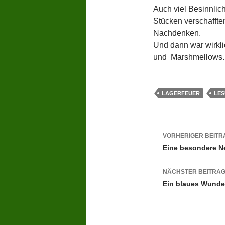
Auch viel Besinnli
Stücken verschaffte
Nachdenken.
Und dann war wirkli
und Marshmellows. 
LAGERFEUER
LE
Beitragsn
VORHERIGER BEITR
Eine besondere N
NÄCHSTER BEITRA
Ein blaues Wunde