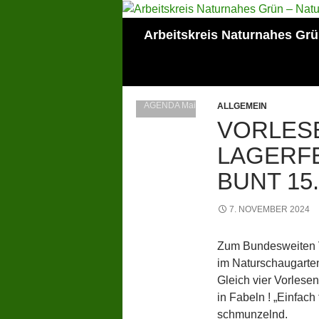
Zum
Inhalt
Suchen
Arbeitskreis Naturnahes Gr
springen
Mitglied der Lokalen
AGENDA Mainz
ALLGEMEIN
VORLES
LAGERFE
BUNT 15.
7. NOVEMBER 2024
Zum Bundesweiten V
im Naturschaugarte
Gleich vier Vorlese
in Fabeln ! „Einfach
schmunzelnd.