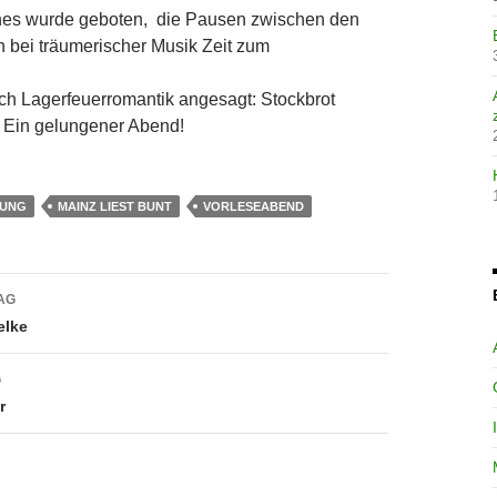
ches wurde geboten, die Pausen zwischen den
n bei träumerischer Musik Zeit zum
ch Lagerfeuerromantik angesagt: Stockbrot
Ein gelungener Abend!
SUNG
MAINZ LIEST BUNT
VORLESEABEND
avigation
AG
elke
G
r