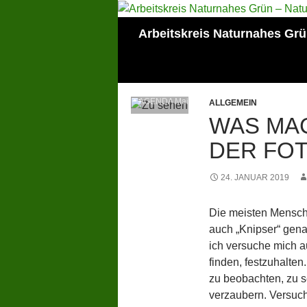
Zum
Inhalt
Suchen
Arbeitskreis Naturnahes Gr
springen
Mitglied der Lokalen
AGENDA Mainz
ALLGEMEIN
WAS MAC
DER FOT
24. JANUAR 2019
Die meisten Mensch
auch „Knipser“ gena
ich versuche mich a
finden, festzuhalten
zu beobachten, zu s
verzaubern. Versuch