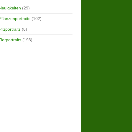
Neuigkeiten
(29)
Pflanzenportraits
(102)
Pilzportraits
(8)
Tierportraits
(193)