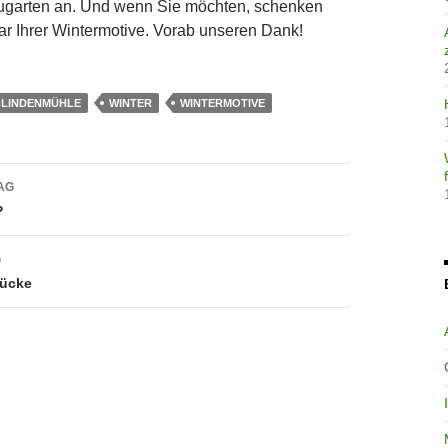
ugarten an. Und wenn Sie möchten, schenken
ar Ihrer Wintermotive. Vorab unseren Dank!
LINDENMÜHLE
WINTER
WINTERMOTIVE
avigation
AG
?
G
ücke