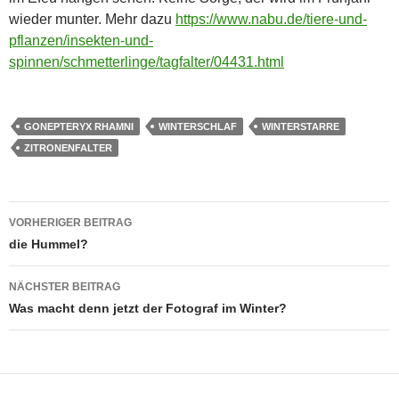
wieder munter. Mehr dazu
https://www.nabu.de/tiere-und-
pflanzen/insekten-und-
spinnen/schmetterlinge/tagfalter/04431.html
GONEPTERYX RHAMNI
WINTERSCHLAF
WINTERSTARRE
ZITRONENFALTER
Beitragsnavigation
VORHERIGER BEITRAG
die Hummel?
NÄCHSTER BEITRAG
Was macht denn jetzt der Fotograf im Winter?