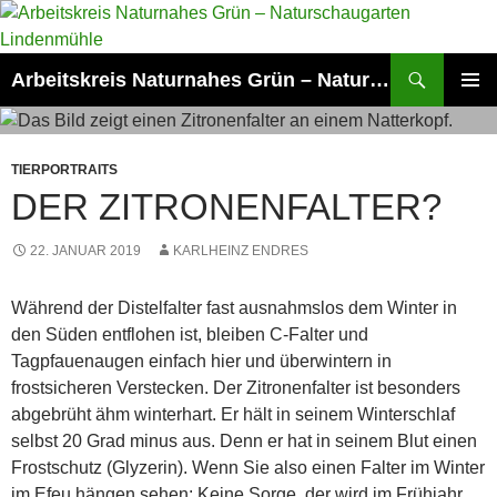
Zum
Inhalt
springen
Suchen
Arbeitskreis Naturnahes Grün – Naturschaugarten Lindenmühle
PRIMÄR
MENÜ
TIERPORTRAITS
DER ZITRONENFALTER?
22. JANUAR 2019
KARLHEINZ ENDRES
Während der Distelfalter fast ausnahmslos dem Winter in
den Süden entflohen ist, bleiben C-Falter und
Tagpfauenaugen einfach hier und überwintern in
frostsicheren Verstecken. Der Zitronenfalter ist besonders
abgebrüht ähm winterhart. Er hält in seinem Winterschlaf
selbst 20 Grad minus aus. Denn er hat in seinem Blut einen
Frostschutz (Glyzerin). Wenn Sie also einen Falter im Winter
im Efeu hängen sehen: Keine Sorge, der wird im Frühjahr