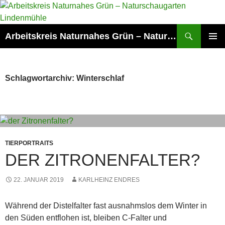
Zum
Inhalt
springen
Suchen
Arbeitskreis Naturnahes Grün – Naturschaugarten Lindenmühle
PRIMÄR
MENÜ
Schlagwortarchiv: Winterschlaf
TIERPORTRAITS
DER ZITRONENFALTER?
22. JANUAR 2019
KARLHEINZ ENDRES
Während der Distelfalter fast ausnahmslos dem Winter in
den Süden entflohen ist, bleiben C-Falter und