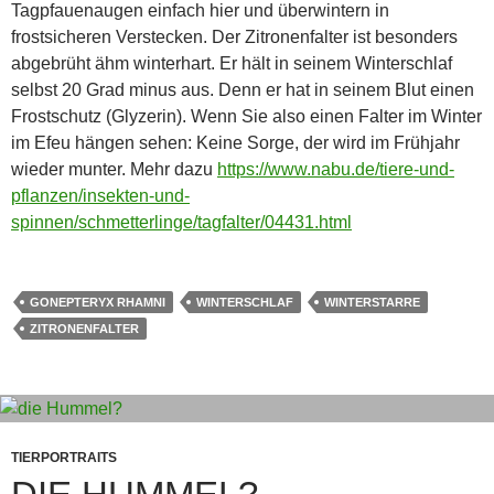
Tagpfauenaugen einfach hier und überwintern in
frostsicheren Verstecken. Der Zitronenfalter ist besonders
abgebrüht ähm winterhart. Er hält in seinem Winterschlaf
selbst 20 Grad minus aus. Denn er hat in seinem Blut einen
Frostschutz (Glyzerin). Wenn Sie also einen Falter im Winter
im Efeu hängen sehen: Keine Sorge, der wird im Frühjahr
wieder munter. Mehr dazu
https://www.nabu.de/tiere-und-
pflanzen/insekten-und-
spinnen/schmetterlinge/tagfalter/04431.html
GONEPTERYX RHAMNI
WINTERSCHLAF
WINTERSTARRE
ZITRONENFALTER
TIERPORTRAITS