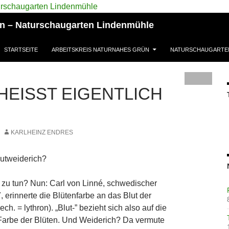
ün – Naturschaugarten Lindenmühle
STARTSEITE
ARBEITSKREIS NATURNAHES GRÜN
NATURSCHAUGARTE
EISST EIGENTLICH …
KARLHEINZ ENDRES
lutweiderich?
t zu tun? Nun: Carl von Linné, schwedischer
, erinnerte die Blütenfarbe an das Blut der
h. = lythron). „Blut-” bezieht sich also auf die
 Farbe der Blüten. Und Weiderich? Da vermute