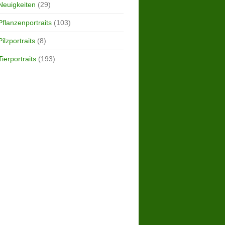
Neuigkeiten
(29)
Pflanzenportraits
(103)
Pilzportraits
(8)
Tierportraits
(193)