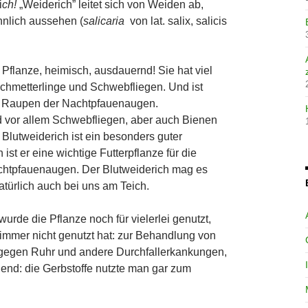
i
ch!
„Weiderich” leitet sich von Weiden ab,
hnlich aussehen (
salicaria
von lat. salix, salicis
flanze, heimisch, ausdauernd! Sie hat viel
Schmetterlinge und Schwebfliegen. Und ist
ie Raupen der Nachtpfauenaugen.
 vor allem Schwebfliegen, aber auch Bienen
Blutweiderich ist ein besonders guter
ist er eine wichtige Futterpflanze für die
htpfauenaugen. Der Blutweiderich mag es
atürlich auch bei uns am Teich.
 wurde die Pflanze noch für vielerlei genutzt,
mmer nicht genutzt hat: zur Behandlung von
 gegen Ruhr und andere Durchfallerkankungen,
nd: die Gerbstoffe nutzte man gar zum