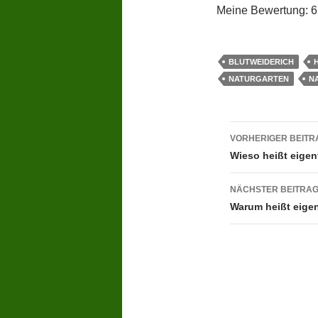
Meine Bewertung: 6
BLUTWEIDERICH
NATURGARTEN
N
Beitragsn
VORHERIGER BEITR
Wieso heißt eigen
NÄCHSTER BEITRA
Warum heißt eigen