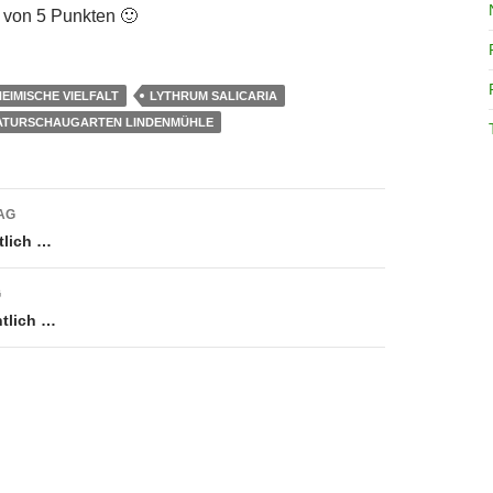
 von 5 Punkten 🙂
HEIMISCHE VIELFALT
LYTHRUM SALICARIA
ATURSCHAUGARTEN LINDENMÜHLE
avigation
AG
tlich …
G
tlich …