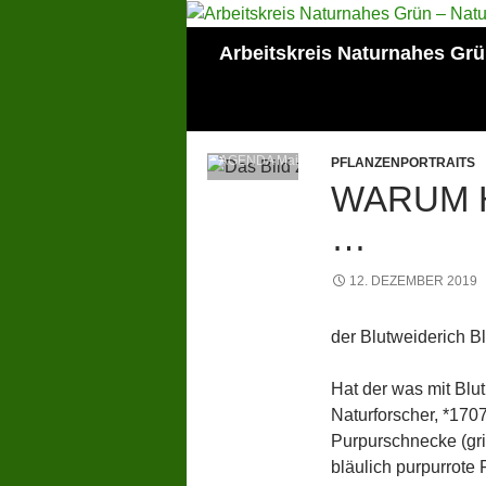
Zum
Inhalt
Suchen
Arbeitskreis Naturnahes Gr
springen
Mitglied der Lokalen
AGENDA Mainz
PFLANZENPORTRAITS
WARUM H
12. DEZEMBER 2019
der Blutweiderich B
Hat der was mit Blu
Naturforscher, *1707
Purpurschnecke (griec
bläulich purpurrote