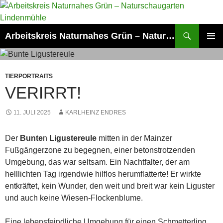
Zum
Inhalt
springen
Suchen
Arbeitskreis Naturnahes Grün – Naturschaugarten Lindenmühle
PRIMÄR
MENÜ
TIERPORTRAITS
VERIRRT!
11. JULI 2025
KARLHEINZ ENDRES
Der
Bunte
n
Ligustereule
mitten in der Mainzer
Fußgängerzone zu begegnen, einer betonstrotzenden
Umgebung, das war seltsam. Ein Nachtfalter, der am
helllichten Tag irgendwie hilflos herumflatterte! Er wirkte
entkräftet, kein Wunder, den weit und breit war kein Liguster
und auch keine Wiesen-Flockenblume.
Eine lebensfeindliche Umgebung für einen Schmetterling,