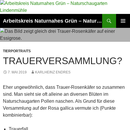
Zum
Inhalt
springen
Suchen
Arbeitskreis Naturnahes Grün – Naturschaugarten Lindenmühle
PRIMÄR
MENÜ
TIERPORTRAITS
TRAUERVERSAMMLUNG?
7. MAI 2019
KARLHEINZ ENDRES
Eher ungewöhnlich, dass Trauer-Rosenkäfer so zusammen
sind. Man sieht sie oft alleine an diversen Blüten im
Naturschaugarten Pollen naschen. Als Grund für diese
Versammlung auf der Rosa gallica vermute ich (Punkte
kombinierbar):
Trauerfall