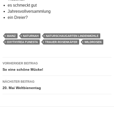
es schmeckt gut
Jahresvollversammlung
ein Dreier?
MAINZ
NATURNAH
NATURSCHAUGARTEN LINDENMÜHLE
OXYTHYREA FUNESTA
TRAUER-ROSENKÄFER
WILDROSEN
Beitragsnavigation
VORHERIGER BEITRAG
So eine schöne Mücke!
NÄCHSTER BEITRAG
20. Mai Weltbienentag