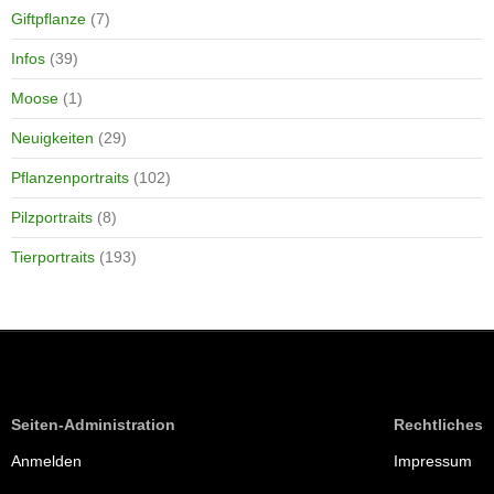
Giftpflanze
(7)
Infos
(39)
Moose
(1)
Neuigkeiten
(29)
Pflanzenportraits
(102)
Pilzportraits
(8)
Tierportraits
(193)
Seiten-Administration
Rechtliches
Anmelden
Impressum