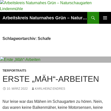
Zum
Inhalt
springen
Suchen
Arbeitskreis Naturnahes Grün – Naturschaugarten Lindenmühle
PRIMÄR
MENÜ
Schlagwortarchiv: Schafe
TIERPORTRAITS
ERSTE „MÄH“-ARBEITEN
10. MÄRZ 2022
KARLHEINZ ENDRES
Nur leise war das Mähen im Schaugarten zu hören. Nein,
das waren keine Balkenmäher, keine Motorsensen, keine