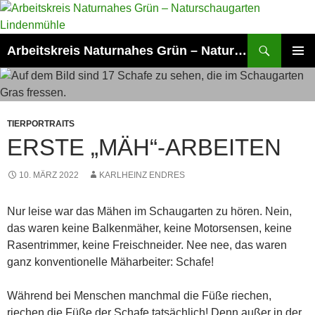
Zum
Inhalt
springen
Suchen
Arbeitskreis Naturnahes Grün – Naturschaugarten Lindenmühle
PRIMÄR
MENÜ
TIERPORTRAITS
ERSTE „MÄH“-ARBEITEN
10. MÄRZ 2022
KARLHEINZ ENDRES
Nur leise war das Mähen im Schaugarten zu hören. Nein,
das waren keine Balkenmäher, keine Motorsensen, keine
Rasentrimmer, keine Freischneider. Nee nee, das waren
ganz konventionelle Mäharbeiter: Schafe!
Während bei Menschen manchmal die Füße riechen,
riechen die Füße der Schafe tatsächlich! Denn außer in der