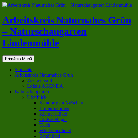
Zum
Inhalt
springen
Arbeitskreis Naturnahes Grün
– Naturschaugarten
Lindenmühle
Suchen
Primäres Menü
Startseite
Arbeitskreis Naturnahes Grün
Wer wir sind
Lokale AGENDA
Naturschaugarten
Überblick
Standortplan NaSchau
Luftaufnahmen
Kleiner Hügel
Großer Hügel
Teich
Wildbienenhotel
Sandhügel