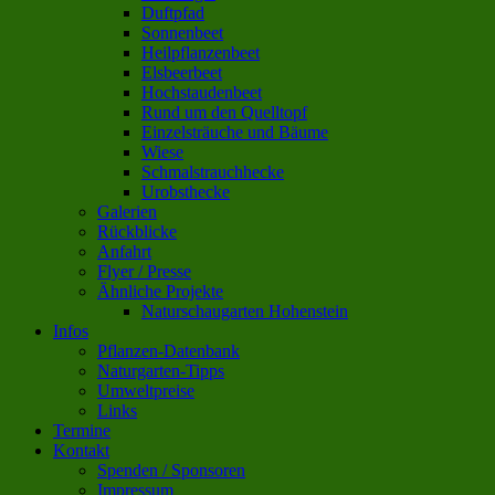
Duftpfad
Sonnenbeet
Heilpflanzenbeet
Elsbeerbeet
Hochstaudenbeet
Rund um den Quelltopf
Einzelsträuche und Bäume
Wiese
Schmalstrauchhecke
Urobsthecke
Galerien
Rückblicke
Anfahrt
Flyer / Presse
Ähnliche Projekte
Naturschaugarten Hohenstein
Infos
Pflanzen-Datenbank
Naturgarten-Tipps
Umweltpreise
Links
Termine
Kontakt
Spenden / Sponsoren
Impressum