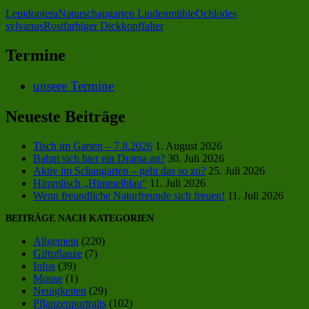
Lepidoptera
Naturschaugarten Lindenmühle
Ochlodes
sylvanus
Rostfarbiger Dickkopffalter
Termine
unsere Termine
Neueste Beiträge
Tisch im Garten – 7.8.2026
1. August 2026
Bahnt sich hier ein Drama an?
30. Juli 2026
Aktiv im Schaugarten – geht das so zu?
25. Juli 2026
Himmlisch „Himmelblau“
11. Juli 2026
Wenn freundliche Naturfreunde sich freuen!
11. Juli 2026
BEITRÄGE NACH KATEGORIEN
Allgemein
(220)
Giftpflanze
(7)
Infos
(39)
Moose
(1)
Neuigkeiten
(29)
Pflanzenportraits
(102)