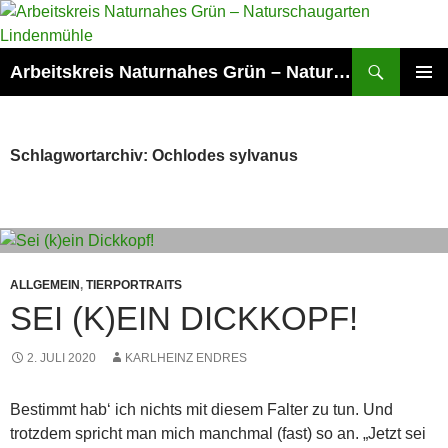
Zum
Inhalt
springen
Suchen
Arbeitskreis Naturnahes Grün – Naturschaugarten Lindenmühle
PRIMÄR
MENÜ
Schlagwortarchiv: Ochlodes sylvanus
ALLGEMEIN
,
TIERPORTRAITS
SEI (K)EIN DICKKOPF!
2. JULI 2020
KARLHEINZ ENDRES
Bestimmt hab‘ ich nichts mit diesem Falter zu tun. Und
trotzdem spricht man mich manchmal (fast) so an. „Jetzt sei