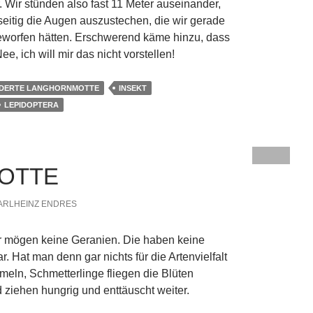
r. Wir stünden also fast 11 Meter auseinander,
eitig die Augen auszustechen, die wir gerade
eworfen hätten. Erschwerend käme hinzu, dass
Nee, ich will mir das nicht vorstellen!
DERTE LANGHORNMOTTE
INSEKT
LEPIDOPTERA
OTTE
ARLHEINZ ENDRES
ir mögen keine Geranien. Die haben keine
r. Hat man denn gar nichts für die Artenvielfalt
eln, Schmetterlinge fliegen die Blüten
 ziehen hungrig und enttäuscht weiter.