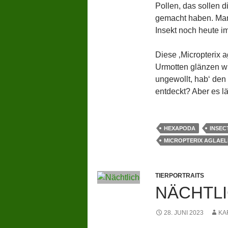
Pollen, das sollen d
gemacht haben. Man
Insekt noch heute im 
Diese ‚Micropterix ag
Urmotten glänzen wi
ungewollt, hab‘ den
entdeckt? Aber es lä
HEXAPODA
INSEC
MICROPTERIX AGLAEL
TIERPORTRAITS
NÄCHTL
28. JUNI 2023
KA