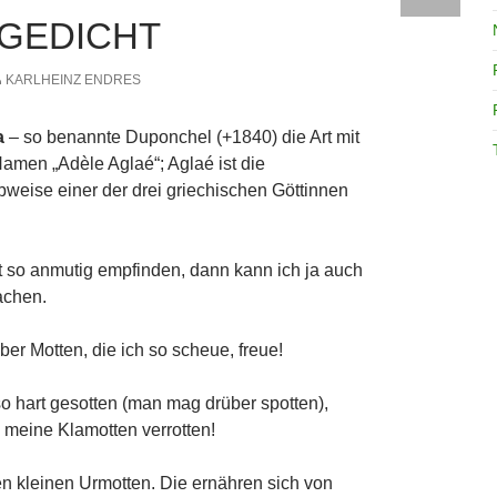
GEDICHT
KARLHEINZ ENDRES
la
– so benannte Duponchel (+1840) die Art mit
amen „Adèle Aglaé“; Aglaé ist die
bweise einer der drei griechischen Göttinnen
 so anmutig empfinden, dann kann ich ja auch
achen.
er Motten, die ich so scheue, freue!
so hart gesotten (man mag drüber spotten),
meine Klamotten verrotten!
en kleinen Urmotten. Die ernähren sich von