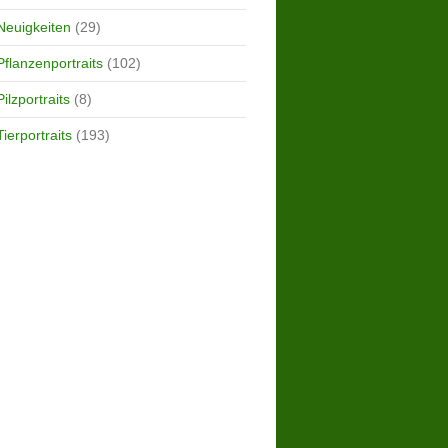
Neuigkeiten
(29)
Pflanzenportraits
(102)
Pilzportraits
(8)
Tierportraits
(193)