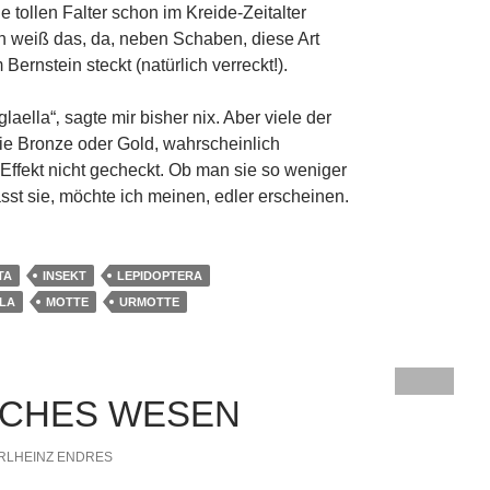
ie tollen Falter schon im Kreide-Zeitalter
 weiß das, da, neben Schaben, diese Art
Bernstein steckt (natürlich verreckt!).
laella“‚ sagte mir bisher nix. Aber viele der
e Bronze oder Gold, wahrscheinlich
 Effekt nicht gecheckt. Ob man sie so weniger
sst sie, möchte ich meinen, edler erscheinen.
TA
INSEKT
LEPIDOPTERA
LA
MOTTE
URMOTTE
ICHES WESEN
RLHEINZ ENDRES