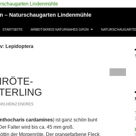
ün – Naturschaugarten Lindenmühle
STARTSEITE
ARBEITSKREIS NATURNAHES GRÜN
NATURSCHAUGARTE
v: Lepidoptera
RÖTE-
TERLING
ARLHEINZ ENDRES
nthocharis cardamines
) ist ganz schön bunt
Der Falter wird bis ca. 45 mm groß.
Göttin der Morgenröte. Der orangefarbene Fleck