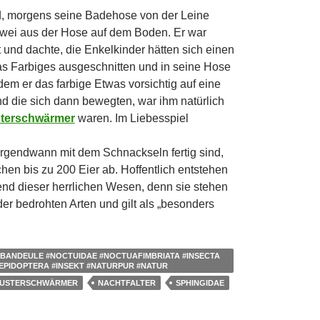
d, morgens seine Badehose von der Leine
zwei aus der Hose auf dem Boden. Er war
 und dachte, die Enkelkinder hätten sich einen
s Farbiges ausgeschnitten und in seine Hose
dem er das farbige Etwas vorsichtig auf eine
nd die sich dann bewegten, war ihm natürlich
sterschwärmer
waren. Im Liebesspiel
rgendwann mit dem Schnackseln fertig sind,
hen bis zu 200 Eier ab. Hoffentlich entstehen
nd dieser herrlichen Wesen, denn sie stehen
der bedrohten Arten und gilt als „besonders
BANDEULE #NOCTUIDAE #NOCTUAFIMBRIATA #INSECTA
EPIDOPTERA #INSEKT #NATURPUR #NATUR
GUSTERSCHWÄRMER
NACHTFALTER
SPHINGIDAE