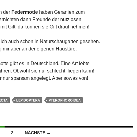
n der
Federmotte
haben Geranien zum
ernichten dann Freunde der nutzlosen
it Gift, da können sie Gift drauf nehmen!
 ich auch schon in Naturschaugarten gesehen.
g mir aber an der eigenen Haustüre.
tte gibt es in Deutschland. Eine Art lebte
hren. Obwohl sie nur schlecht fliegen kann!
ür nur sparsam angelegt. Aber sowas von!
ECTA
LEPIDOPTERA
PTEROPHOROIDEA
2
NÄCHSTE →