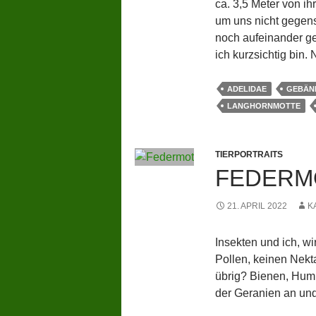
ca. 3,5 Meter von ih
um uns nicht gegens
noch aufeinander g
ich kurzsichtig bin. 
ADELIDAE
GEBÄN
LANGHORNMOTTE
TIERPORTRAITS
FEDERM
21. APRIL 2022
K
Insekten und ich, w
Pollen, keinen Nekta
übrig? Bienen, Humm
der Geranien an und