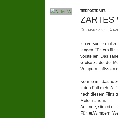
TIERPORTRAITS
ZARTES
3. MÄRZ 2023
KA
Ich versuche mal zu
langen Fühlern fühlt.
vorstellen. Das sä
Größe zu der der Mo
Wimpern, müssten m
Könnte mir das nüt
jeden Fall mehr Au
nach diesem Flirtsig
Meter nähern.
Ach nee, stimmt nic
Fühler/Wimpern. Wen