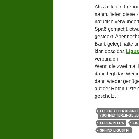
Als Jack, ein Freun
nahm, fielen diese 
natürlich verwundert
Spaß gemacht, etwa
gesteckt. Aber nach
Bank gelegt hatte u
klar, dass das
Ligu
verbunden!
Wenn die zwei mal i
dann legt das Weibc
dann wieder genüge
auf der Roten Liste 
geschützt“.
EULENFALTER #BUNTE
#SCHMETTERLINGE #L
LEPIDOPTERA
LI
SPHINX LIGUSTRI