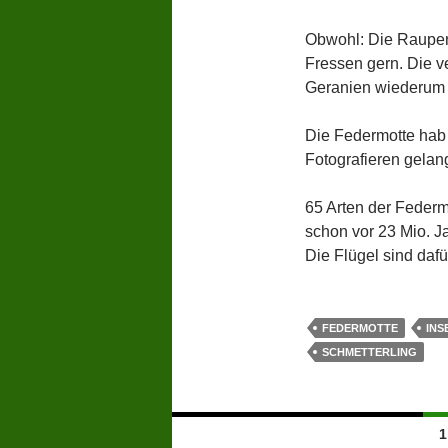
Obwohl: Die Raupe
Fressen gern. Die v
Geranien wiederum m
Die Federmotte hab
Fotografieren gelan
65 Arten der Federmo
schon vor 23 Mio. Ja
Die Flügel sind daf
FEDERMOTTE
INS
SCHMETTERLING
Beitragsnavigation
1