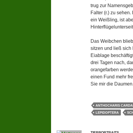
trug zur Namensgebu
Falter (r.) zu sehen.
ein Weißling, ist a
Hinterflügeluntersei
Das Weibchen blieb 
sitzen und ließ sich
Eiablage beschäftigt
drei Tagen nach, da
orangefarben werden
einen Fund mehr fre
Sie mir die Daumen
ANTHOCHARIS CARDA
LEPIDOPTERA
SC
TIERPORTRAITS