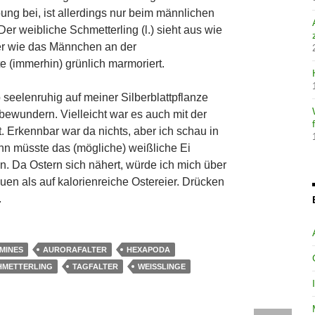
ng bei, ist allerdings nur beim männlichen
 Der weibliche Schmetterling (l.) sieht aus wie
ber wie das Männchen an der
te (immerhin) grünlich marmoriert.
seelenruhig auf meiner Silberblattpflanze
 bewundern. Vielleicht war es auch mit der
. Erkennbar war da nichts, aber ich schau in
nn müsste das (mögliche) weißliche Ei
. Da Ostern sich nähert, würde ich mich über
uen als auf kalorienreiche Ostereier. Drücken
.
MINES
AURORAFALTER
HEXAPODA
HMETTERLING
TAGFALTER
WEISSLINGE