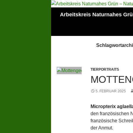
Zum
Inhalt
Suchen
Arbeitskreis Naturnahes Gr
springen
Mitglied der Lokalen
AGENDA Mainz
Schlagwortarchi
TIERPORTRAITS
MOTTEN
5. FEBRUAR 2025
Micropterix aglael
den französischen N
französische Schrei
der Anmut.