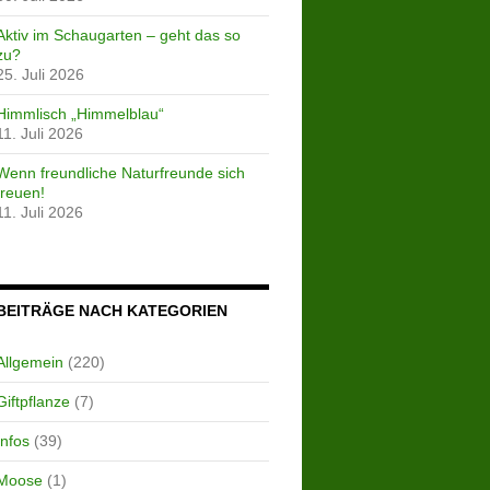
Aktiv im Schaugarten – geht das so
zu?
25. Juli 2026
Himmlisch „Himmelblau“
11. Juli 2026
Wenn freundliche Naturfreunde sich
freuen!
11. Juli 2026
BEITRÄGE NACH KATEGORIEN
Allgemein
(220)
Giftpflanze
(7)
Infos
(39)
Moose
(1)