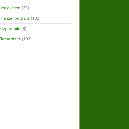
Neuigkeiten
(29)
Pflanzenportraits
(102)
Pilzportraits
(8)
Tierportraits
(193)