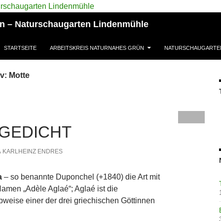
ün – Naturschaugarten Lindenmühle
STARTSEITE
ARBEITSKREIS NATURNAHES GRÜN
NATURSCHAUGARTE
v: Motte
GEDICHT
KARLHEINZ ENDRES
la
– so benannte Duponchel (+1840) die Art mit
amen „Adèle Aglaé“; Aglaé ist die
bweise einer der drei griechischen Göttinnen