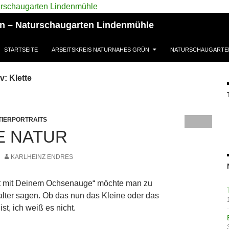
ün – Naturschaugarten Lindenmühle
STARTSEITE
ARBEITSKREIS NATURNAHES GRÜN
NATURSCHAUGARTE
: Klette
TIERPORTRAITS
E NATUR
KARLHEINZ ENDRES
kst mit Deinem Ochsenauge“ möchte man zu
ter sagen. Ob das nun das Kleine oder das
t, ich weiß es nicht.