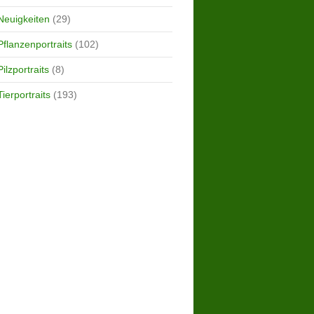
Neuigkeiten
(29)
Pflanzenportraits
(102)
Pilzportraits
(8)
Tierportraits
(193)