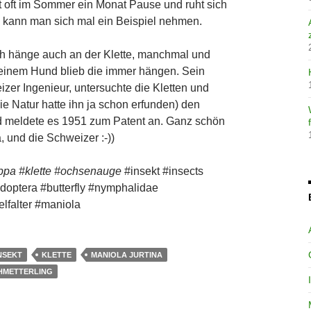
 oft im Sommer ein Monat Pause und ruht sich
a kann man sich mal ein Beispiel nehmen.
Ich hänge auch an der Klette, manchmal und
 einem Hund blieb die immer hängen. Sein
zer Ingenieur, untersuchte die Kletten und
die Natur hatte ihn ja schon erfunden) den
d meldete es 1951 zum Patent an. Ganz schön
, und die Schweizer :-))
appa #klette #ochsenauge
#insekt #insects
idoptera #butterfly #nymphalidae
elfalter #maniola
NSEKT
KLETTE
MANIOLA JURTINA
HMETTERLING