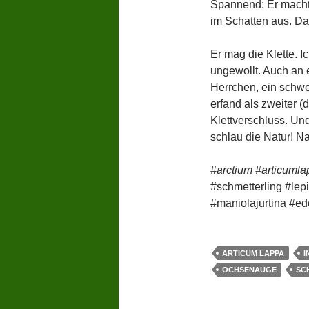
Spannend: Er macht
im Schatten aus. D
Er mag die Klette. 
ungewollt. Auch an
Herrchen, ein schwei
erfand als zweiter (
Klettverschluss. Un
schlau die Natur! Na
#arctium #articuml
#schmetterling #lep
#maniolajurtina #ed
ARTICUM LAPPA
I
OCHSENAUGE
SC