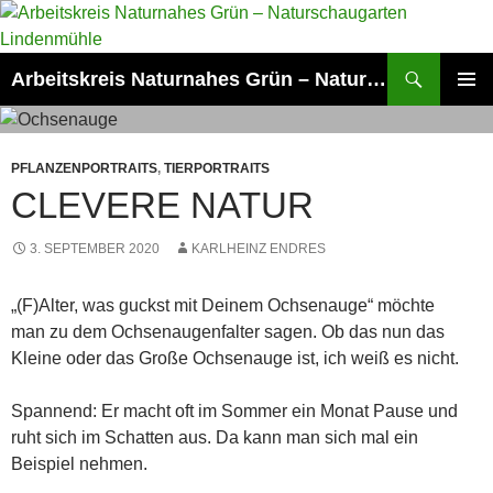
Zum
Inhalt
springen
Suchen
Arbeitskreis Naturnahes Grün – Naturschaugarten Lindenmühle
PRIMÄR
MENÜ
PFLANZENPORTRAITS
,
TIERPORTRAITS
CLEVERE NATUR
3. SEPTEMBER 2020
KARLHEINZ ENDRES
„(F)Alter, was guckst mit Deinem Ochsenauge“ möchte
man zu dem Ochsenaugenfalter sagen. Ob das nun das
Kleine oder das Große Ochsenauge ist, ich weiß es nicht.
Spannend: Er macht oft im Sommer ein Monat Pause und
ruht sich im Schatten aus. Da kann man sich mal ein
Beispiel nehmen.