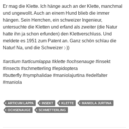
Er mag die Klette. Ich hänge auch an der Klette, manchmal
und ungewollt. Auch an einem Hund blieb die immer
hängen. Sein Herrchen, ein schweizer Ingenieur,
untersuchte die Kletten und erfand als zweiter (die Natur
hatte ihn ja schon erfunden) den Klettverschluss. Und
meldete es 1951 zum Patent an. Ganz schön schlau die
Natur! Na, und die Schweizer :-))
#arctium #articumlappa #klette #ochsenauge
#insekt
#insects #schmetterling #lepidoptera
#butterfly #nymphalidae #maniolajurtina #edelfalter
#maniola
ARTICUM LAPPA
INSEKT
KLETTE
MANIOLA JURTINA
OCHSENAUGE
SCHMETTERLING