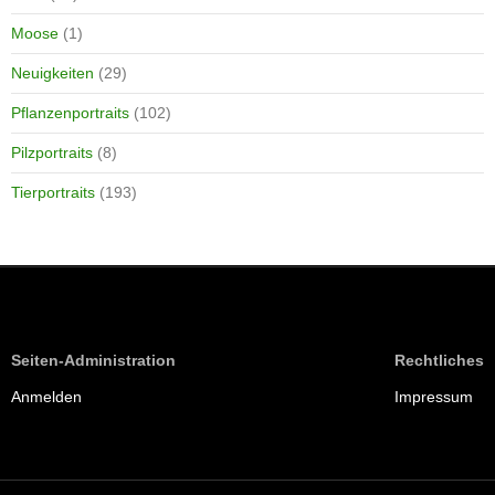
Moose
(1)
Neuigkeiten
(29)
Pflanzenportraits
(102)
Pilzportraits
(8)
Tierportraits
(193)
Seiten-Administration
Rechtliches
Anmelden
Impressum