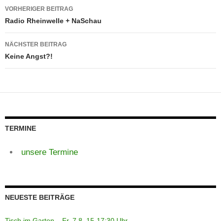
Beitragsnavigation
VORHERIGER BEITRAG
Radio Rheinwelle + NaSchau
NÄCHSTER BEITRAG
Keine Angst?!
TERMINE
unsere Termine
NEUESTE BEITRÄGE
Tisch im Garten – Fr. 7.8. 15-17:30 Uhr