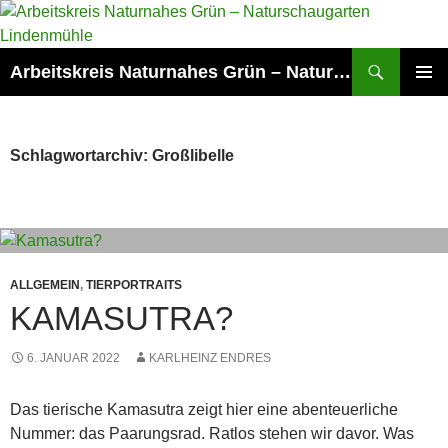
Zum
Inhalt
springen
Suchen
Arbeitskreis Naturnahes Grün – Naturschaugarten Lindenmühle
PRIMÄR
MENÜ
Schlagwortarchiv: Großlibelle
ALLGEMEIN
,
TIERPORTRAITS
KAMASUTRA?
6. JANUAR 2022
KARLHEINZ ENDRES
Das tierische Kamasutra zeigt hier eine abenteuerliche
Nummer: das Paarungsrad. Ratlos stehen wir davor. Was