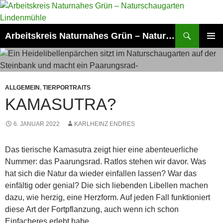
Zum
Inhalt
springen
Suchen
Arbeitskreis Naturnahes Grün – Naturschaugarten Lindenmühle
PRIMÄR
MENÜ
ALLGEMEIN
,
TIERPORTRAITS
KAMASUTRA?
6. JANUAR 2022
KARLHEINZ ENDRES
Das tierische Kamasutra zeigt hier eine abenteuerliche
Nummer: das Paarungsrad. Ratlos stehen wir davor. Was
hat sich die Natur da wieder einfallen lassen? War das
einfältig oder genial? Die sich liebenden Libellen machen
dazu, wie herzig, eine Herzform. Auf jeden Fall funktioniert
diese Art der Fortpflanzung, auch wenn ich schon
Einfacheres erlebt habe.