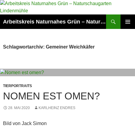
Zum
Inhalt
springen
Suchen
Arbeitskreis Naturnahes Grün – Naturschaugarten Lindenmühle
PRIMÄR
MENÜ
Schlagwortarchiv: Gemeiner Weichkäfer
TIERPORTRAITS
NOMEN EST OMEN?
28. MAI 2020
KARLHEINZ ENDRES
Bild von Jack Simon