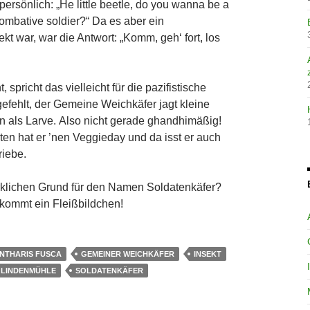
persönlich: „He little beetle, do you wanna be a
 combative soldier?“ Da es aber ein
kt war, war die Antwort: „Komm, geh‘ fort, los
spricht das vielleicht für die pazifistische
gefehlt, der Gemeine Weichkäfer jagt kleine
n als Larve. Also nicht gerade ghandhimäßig!
ten hat er ’nen Veggieday und da isst er auch
riebe.
rklichen Grund für den Namen Soldatenkäfer?
ekommt ein Fleißbildchen!
NTHARIS FUSCA
GEMEINER WEICHKÄFER
INSEKT
LINDENMÜHLE
SOLDATENKÄFER