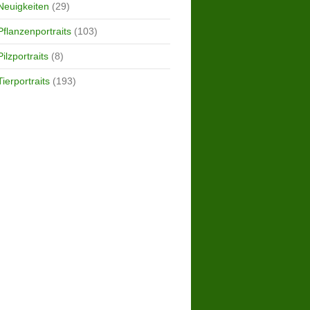
Neuigkeiten
(29)
Pflanzenportraits
(103)
Pilzportraits
(8)
Tierportraits
(193)