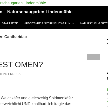
ün – Naturschaugarten Lindenmühle
STARTSEITE
ARBEITSKREIS NATURNAHES GRÜN
NATURSCHAUGARTE
v: Cantharidae
EST OMEN?
HEINZ ENDRES
n
Weichkäfer und gleichzeitig Soldatenkäfer
erweichlicht UND knallhart. Ich fragte das