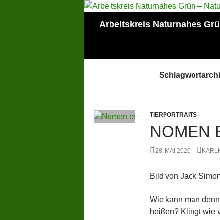
Zum
Inhalt
Suchen
Arbeitskreis Naturnahes Gr
springen
Mitglied der Lokalen
AGENDA Mainz
Schlagwortarchi
TIERPORTRAITS
NOMEN 
28. MAI 2020
KARL
Bild von Jack Simo
Wie kann man denn 
heißen? Klingt wie v