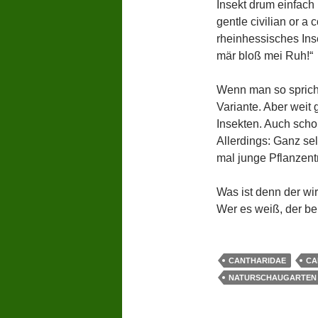
Insekt drum einfach 
gentle civilian or a
rheinhessisches Inse
mär bloß mei Ruh!“
Wenn man so spricht, 
Variante. Aber weit 
Insekten. Auch scho
Allerdings: Ganz sel
mal junge Pflanzent
Was ist denn der wi
Wer es weiß, der b
CANTHARIDAE
CA
NATURSCHAUGARTEN 