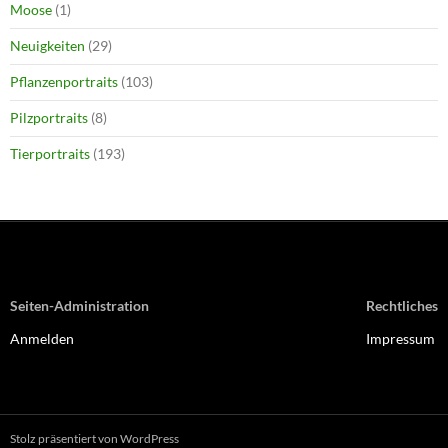
Moose
(1)
Neuigkeiten
(29)
Pflanzenportraits
(103)
Pilzportraits
(8)
Tierportraits
(193)
Seiten-Administration
Rechtliches
Anmelden
Impressum
Stolz präsentiert von WordPress