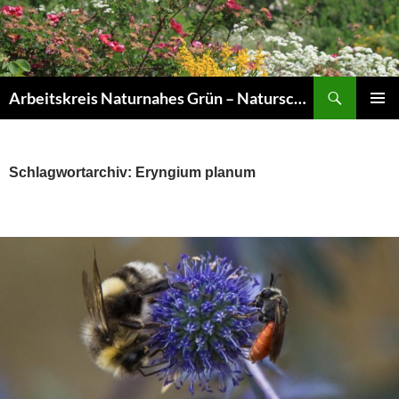
Zum
Inhalt
springen
Suchen
Arbeitskreis Naturnahes Grün – Naturschaugarten Lindenmühle
PRIMÄR
MENÜ
Schlagwortarchiv: Eryngium planum