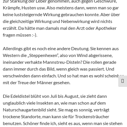
zur Stärkung der Leber genommen, auch gegen Geschwüre,
Krämpfe, Husten usw. Also meistens dann, wenn man so gar
keine luststeigernde Wirkung gebrauchen konnte. Aber über
die gleichzeitige Wirkung und Nebenwirkung wird nichts
erzählt. Da hätte man damals mal den Arzt oder Apotheker
fragen müssen :-).
Allerdings gibt es noch eine andere Deutung. Sie kennen aus
Western die „Steppenhexen“, also von Wind abgerissene,
ineinander verhakte Mannstreu-Disteln? Die rollen gerade
dann immer durch das Bild, wenn gleich was passiert. Und
verschwinden dann einfach. Und so hat man es wohl scheinbar
mit der Treue der Männer gesehen.
SCH
Die Edeldistel blüht von Juli bis August, sie zieht dann
unglaublich viele Insekten an, wie man schon auf dem
Naturschaugartenbild sieht. Sie mag es sonnig, verträgt
trockene Standorte, man kann sie für Trockensträucher
benutzen. Schöner finde ich, sieht es aus, wenn man sie stehen