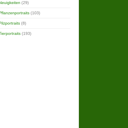
Neuigkeiten
(29)
Pflanzenportraits
(103)
Pilzportraits
(8)
Tierportraits
(193)