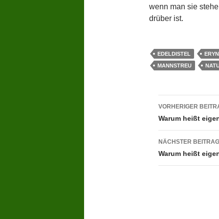
wenn man sie stehen
drüber ist.
EDELDISTEL
ERYN
MANNSTREU
NAT
Beitragsn
VORHERIGER BEITR
Warum heißt eigen
NÄCHSTER BEITRA
Warum heißt eigen