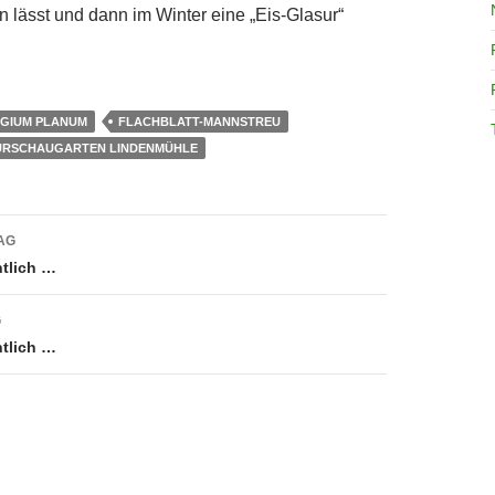
 lässt und dann im Winter eine „Eis-Glasur“
GIUM PLANUM
FLACHBLATT-MANNSTREU
URSCHAUGARTEN LINDENMÜHLE
avigation
AG
tlich …
G
tlich …