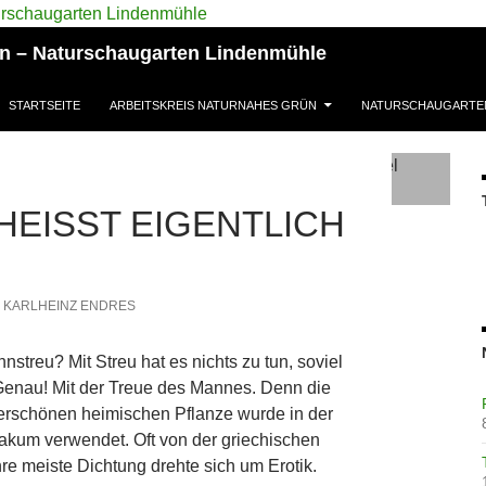
ün – Naturschaugarten Lindenmühle
STARTSEITE
ARBEITSKREIS NATURNAHES GRÜN
NATURSCHAUGARTE
EISST EIGENTLICH …
KARLHEINZ ENDRES
nstreu? Mit Streu hat es nichts zu tun, soviel
 Genau! Mit der Treue des Mannes. Denn die
erschönen heimischen Pflanze wurde in der
iakum verwendet. Oft von der griechischen
re meiste Dichtung drehte sich um Erotik.