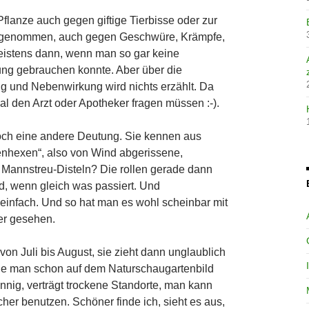
 Pflanze auch gegen giftige Tierbisse oder zur
 genommen, auch gegen Geschwüre, Krämpfe,
eistens dann, wenn man so gar keine
ung gebrauchen konnte. Aber über die
ng und Nebenwirkung wird nichts erzählt. Da
l den Arzt oder Apotheker fragen müssen :-).
noch eine andere Deutung. Sie kennen aus
enhexen“, also von Wind abgerissene,
 Mannstreu-Disteln? Die rollen gerade dann
d, wenn gleich was passiert. Und
infach. Und so hat man es wohl scheinbar mit
er gesehen.
 von Juli bis August, sie zieht dann unglaublich
wie man schon auf dem Naturschaugartenbild
nnig, verträgt trockene Standorte, man kann
cher benutzen. Schöner finde ich, sieht es aus,