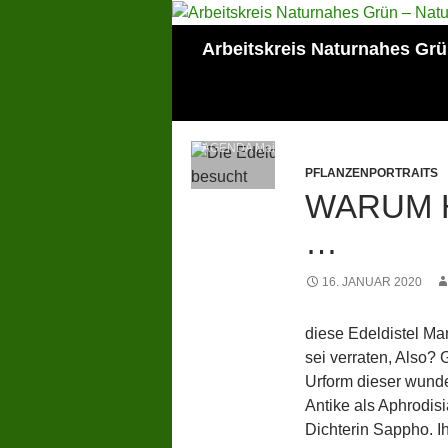
Zum
Inhalt
Suchen
Arbeitskreis Naturnahes Gr
springen
Mitglied der Lokalen
AGENDA Mainz
PFLANZENPORTRAITS
WARUM H
16. JANUAR 2020
diese Edeldistel Man
sei verraten, Also?
Urform dieser wund
Antike als Aphrodis
Dichterin Sappho. Ih