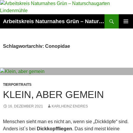
Zum
Inhalt
springen
Suchen
Arbeitskreis Naturnahes Grün – Naturschaugarten Lindenmühle
PRIMÄR
MENÜ
Schlagwortarchiv: Conopidae
TIERPORTRAITS
KLEIN, ABER GEMEIN
16. DEZEMBER 2021
KARLHEINZ ENDRES
Menschen sieht man es nicht an, wenn sie „Dickköpfe“ sind.
Anders ist`s bei
Dickkopffliegen
. Das sind meist kleine