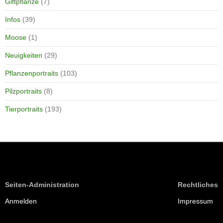
Giftpflanze
(7)
Infos
(39)
Moose
(1)
Neuigkeiten
(29)
Pflanzenportraits
(103)
Pilzportraits
(8)
Tierportraits
(193)
Seiten-Administration
Rechtliches
Anmelden
Impressum