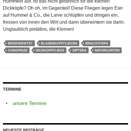
Hummeln auf. Ist das nicht gefährlich für die kleinen
Dickköpfe? Oh oh, im Gegenteil! Diese Fliegen legen Eier
auf Hummel & Co., die Larve schlüpfen und dringen ein,
fressen von innen den Wirt und dann überwintern sie darin.
Unglaublich pietätlos, die Kleinen!
BIODIVERSITÄT
BLASENKOPFFLIEGEN
BRACHYCERA
CONOPIDAE
DICKKOPFFLIEGE
DIPTERA
NATURGARTEN
TERMINE
unsere Termine
NEUESTE BEITRÄGE