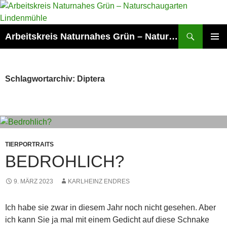
Zum
Inhalt
springen
Suchen
Arbeitskreis Naturnahes Grün – Naturschaugarten Lindenmühle
PRIMÄR
MENÜ
Schlagwortarchiv: Diptera
TIERPORTRAITS
BEDROHLICH?
9. MÄRZ 2023
KARLHEINZ ENDRES
Ich habe sie zwar in diesem Jahr noch nicht gesehen. Aber
ich kann Sie ja mal mit einem Gedicht auf diese Schnake