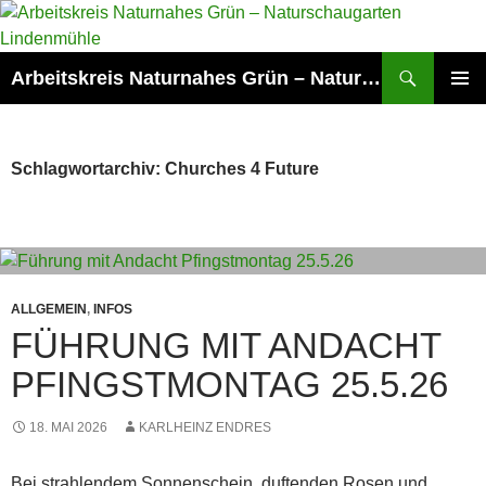
Zum
Inhalt
springen
Suchen
Arbeitskreis Naturnahes Grün – Naturschaugarten Lindenmühle
PRIMÄR
MENÜ
Schlagwortarchiv: Churches 4 Future
ALLGEMEIN
,
INFOS
FÜHRUNG MIT ANDACHT
PFINGSTMONTAG 25.5.26
18. MAI 2026
KARLHEINZ ENDRES
Bei strahlendem Sonnenschein, duftenden Rosen und