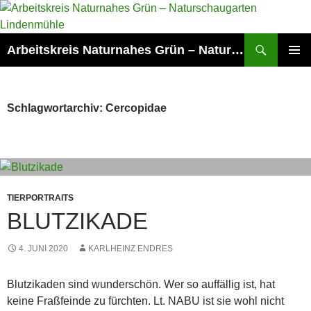
Zum
Inhalt
springen
Suchen
Arbeitskreis Naturnahes Grün – Naturschaugarten Lindenmühle
PRIMÄR
MENÜ
Schlagwortarchiv: Cercopidae
TIERPORTRAITS
BLUTZIKADE
4. JUNI 2020
KARLHEINZ ENDRES
Blutzikaden sind wunderschön. Wer so auffällig ist, hat
keine Fraßfeinde zu fürchten. Lt. NABU ist sie wohl nicht