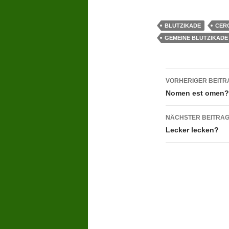
BLUTZIKADE
CER
GEMEINE BLUTZIKADE
Beitragsn
VORHERIGER BEITR
Nomen est omen?
NÄCHSTER BEITRA
Lecker lecken?