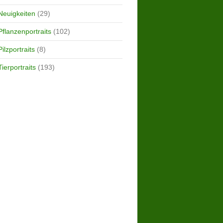
Neuigkeiten
(29)
Pflanzenportraits
(102)
Pilzportraits
(8)
Tierportraits
(193)