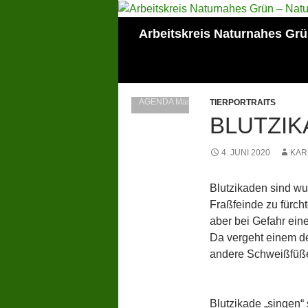
Zum
Inhalt
Suchen
Arbeitskreis Naturnahes Gr
springen
Mitglied der Lokalen
AGENDA Mainz
TIERPORTRAITS
BLUTZIK
4. JUNI 2020
KAR
Blutzikaden sind wun
Fraßfeinde zu fürcht
aber bei Gefahr ein
Da vergeht einem de
andere Schweißfüß
Blutzikade „singen“ 