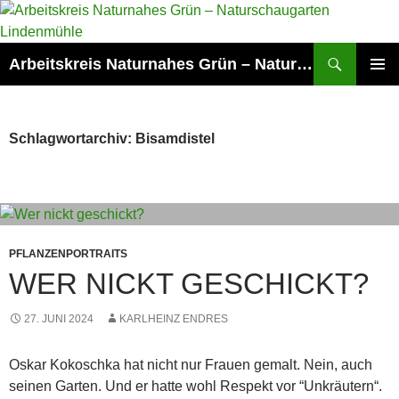
Zum
Inhalt
springen
Suchen
Arbeitskreis Naturnahes Grün – Naturschaugarten Lindenmühle
PRIMÄR
MENÜ
Schlagwortarchiv: Bisamdistel
PFLANZENPORTRAITS
WER NICKT GESCHICKT?
27. JUNI 2024
KARLHEINZ ENDRES
Oskar Kokoschka hat nicht nur Frauen gemalt. Nein, auch
seinen Garten. Und er hatte wohl Respekt vor “Unkräutern“.