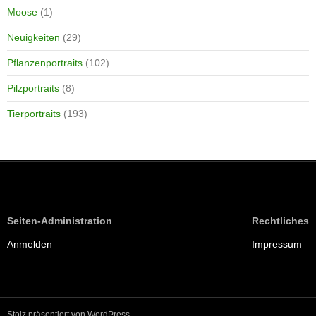
Moose
(1)
Neuigkeiten
(29)
Pflanzenportraits
(102)
Pilzportraits
(8)
Tierportraits
(193)
Seiten-Administration
Rechtliches
Anmelden
Impressum
Stolz präsentiert von WordPress