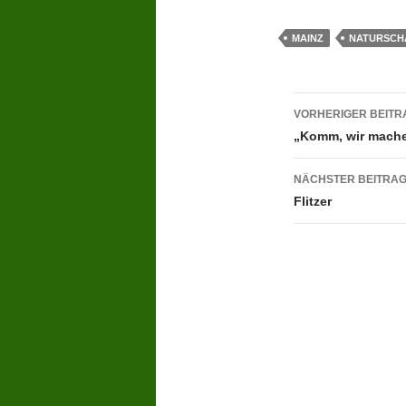
MAINZ
NATURSCH
Beitragsn
VORHERIGER BEITR
„Komm, wir mache
NÄCHSTER BEITRA
Flitzer