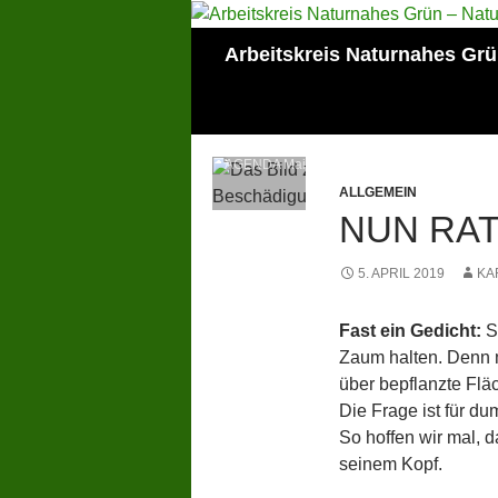
Zum
Inhalt
Suchen
Arbeitskreis Naturnahes Gr
springen
Mitglied der Lokalen
AGENDA Mainz
ALLGEMEIN
NUN RAT
5. APRIL 2019
KA
Fast ein Gedicht:
So
Zaum halten. Denn m
über bepflanzte Flä
Die Frage ist für du
So hoffen wir mal, d
seinem Kopf.