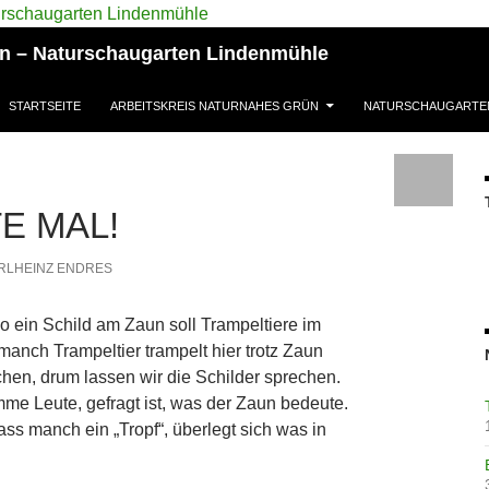
ün – Naturschaugarten Lindenmühle
STARTSEITE
ARBEITSKREIS NATURNAHES GRÜN
NATURSCHAUGARTE
E MAL!
RLHEINZ ENDRES
 ein Schild am Zaun soll Trampeltiere im
anch Trampeltier trampelt hier trotz Zaun
chen, drum lassen wir die Schilder sprechen.
mme Leute, gefragt ist, was der Zaun bedeute.
ass manch ein „Tropf“, überlegt sich was in