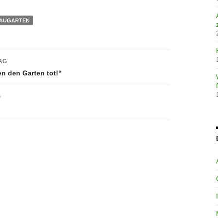
AUGARTEN
avigation
AG
n den Garten tot!“
G