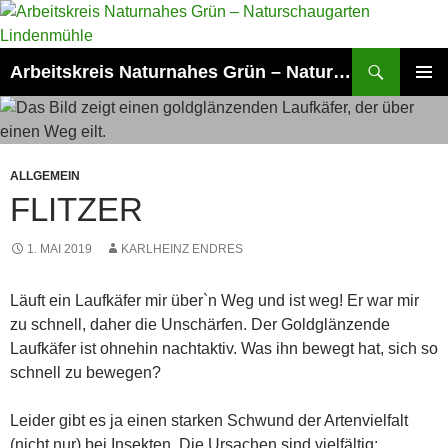
Zum
Inhalt
springen
Suchen
Arbeitskreis Naturnahes Grün – Naturschaugarten Lindenmühle
PRIMÄR
MENÜ
ALLGEMEIN
FLITZER
1. MAI 2019
KARLHEINZ ENDRES
Läuft ein Laufkäfer mir über`n Weg und ist weg! Er war mir
zu schnell, daher die Unschärfen. Der Goldglänzende
Laufkäfer ist ohnehin nachtaktiv. Was ihn bewegt hat, sich so
schnell zu bewegen?
Leider gibt es ja einen starken Schwund der Artenvielfalt
(nicht nur) bei Insekten. Die Ursachen sind vielfältig: