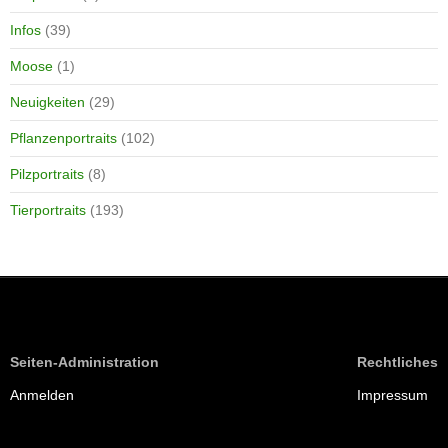
Infos
(39)
Moose
(1)
Neuigkeiten
(29)
Pflanzenportraits
(102)
Pilzportraits
(8)
Tierportraits
(193)
Seiten-Administration
Rechtliches
Anmelden
Impressum