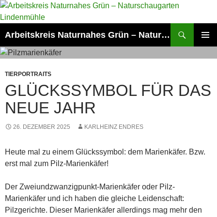
Zum
Inhalt
springen
Suchen
Arbeitskreis Naturnahes Grün – Naturschaugarten Lindenmühle
PRIMÄR
MENÜ
TIERPORTRAITS
GLÜCKSSYMBOL FÜR DAS
NEUE JAHR
26. DEZEMBER 2025
KARLHEINZ ENDRES
Heute mal zu einem Glückssymbol: dem Marienkäfer. Bzw.
erst mal zum Pilz-Marienkäfer!
Der Zweiundzwanzigpunkt-Marienkäfer oder Pilz-
Marienkäfer und ich haben die gleiche Leidenschaft:
Pilzgerichte. Dieser Marienkäfer allerdings mag mehr den