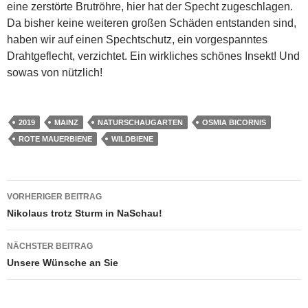
eine zerstörte Brutröhre, hier hat der Specht zugeschlagen.
Da bisher keine weiteren großen Schäden entstanden sind,
haben wir auf einen Spechtschutz, ein vorgespanntes
Drahtgeflecht, verzichtet. Ein wirkliches schönes Insekt! Und
sowas von nützlich!
2019
MAINZ
NATURSCHAUGARTEN
OSMIA BICORNIS
ROTE MAUERBIENE
WILDBIENE
Beitragsnavigation
VORHERIGER BEITRAG
Nikolaus trotz Sturm in NaSchau!
NÄCHSTER BEITRAG
Unsere Wünsche an Sie