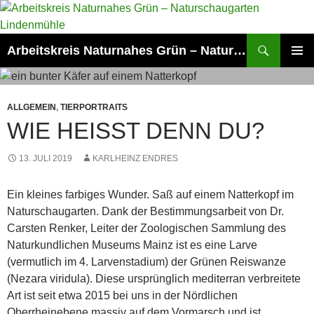
Zum
Inhalt
springen
Suchen
Arbeitskreis Naturnahes Grün – Naturschaugarten Lindenmühle
PRIMÄR
MENÜ
ALLGEMEIN
,
TIERPORTRAITS
WIE HEISST DENN DU?
13. JULI 2019
KARLHEINZ ENDRES
Ein kleines farbiges Wunder. Saß auf einem Natterkopf im
Naturschaugarten. Dank der Bestimmungsarbeit von Dr.
Carsten Renker, Leiter der Zoologischen Sammlung des
Naturkundlichen Museums Mainz ist es eine Larve
(vermutlich im 4. Larvenstadium) der Grünen Reiswanze
(Nezara viridula). Diese ursprünglich mediterran verbreitete
Art ist seit etwa 2015 bei uns in der Nördlichen
Oberrheinebene massiv auf dem Vormarsch und ist