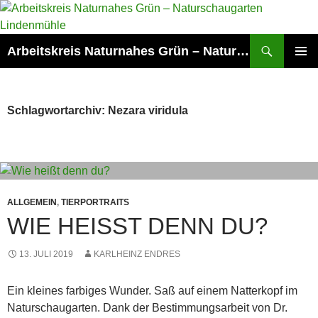
Zum
Inhalt
springen
Suchen
Arbeitskreis Naturnahes Grün – Naturschaugarten Lindenmühle
PRIMÄR
MENÜ
Schlagwortarchiv: Nezara viridula
ALLGEMEIN
,
TIERPORTRAITS
WIE HEISST DENN DU?
13. JULI 2019
KARLHEINZ ENDRES
Ein kleines farbiges Wunder. Saß auf einem Natterkopf im
Naturschaugarten. Dank der Bestimmungsarbeit von Dr.