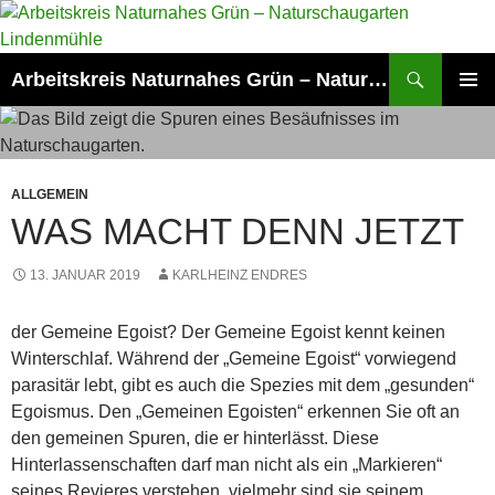
Zum
Inhalt
springen
Suchen
Arbeitskreis Naturnahes Grün – Naturschaugarten Lindenmühle
PRIMÄR
MENÜ
ALLGEMEIN
WAS MACHT DENN JETZT
13. JANUAR 2019
KARLHEINZ ENDRES
der Gemeine Egoist? Der Gemeine Egoist kennt keinen
Winterschlaf. Während der „Gemeine Egoist“ vorwiegend
parasitär lebt, gibt es auch die Spezies mit dem „gesunden“
Egoismus. Den „Gemeinen Egoisten“ erkennen Sie oft an
den gemeinen Spuren, die er hinterlässt. Diese
Hinterlassenschaften darf man nicht als ein „Markieren“
seines Revieres verstehen, vielmehr sind sie seinem