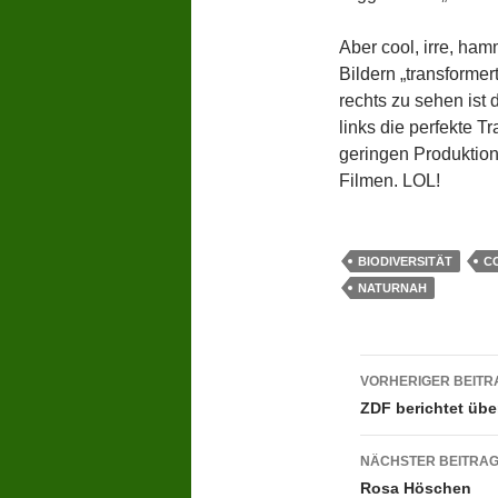
Aber cool, irre, ha
Bildern „transformert
rechts zu sehen ist 
links die perfekte T
geringen Produktion
Filmen. LOL!
BIODIVERSITÄT
C
NATURNAH
Beitragsn
VORHERIGER BEITR
ZDF berichtet übe
NÄCHSTER BEITRA
Rosa Höschen