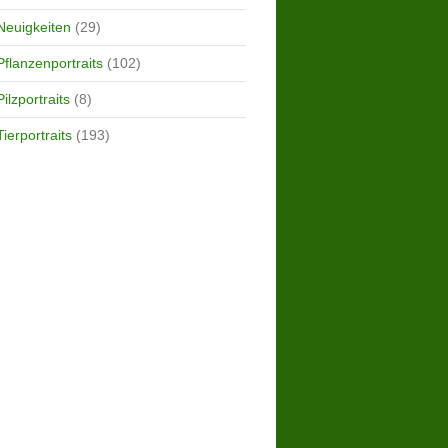
Neuigkeiten
(29)
Pflanzenportraits
(102)
Pilzportraits
(8)
Tierportraits
(193)