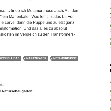
mma, … finde ich Metamorphose auch. Auf dem
“ ein Marienkäfer. Was fehlt, ist das Ei. Von
die Larve, dann die Puppe und zuletzt ganz
ransformation. Und das alles zu absolut
skosten im Vergleich zu den Transformers-
OCCINELLIDAE
MARIENKÄFER
METAMORPHOSE
avigation
AG
r Naturschaugarten!
G