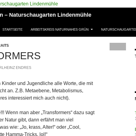
ün – Naturschaugarten Lindenmühle
STARTSEITE
ARBEITSKREIS NATURNAHES GRÜN
NATURSCHAUGARTE
AITS
ORMERS
RLHEINZ ENDRES
 Kinder und Jugendliche alle Worte, die mit
icht an. Z.B. Metaebene, Metabolismus,
es interessiert mich auch nicht).
!! Wenn man aber „Transformers“ dazu sagt
r Natur gibt, dann erfährt man viel
s wie: „Jo, krass, Alter!“ oder „Cool,
tte Hamma-Tricks, lol!“