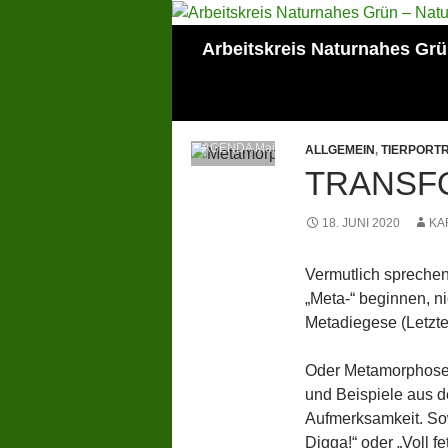
Zum
Inhalt
Suchen
Arbeitskreis Naturnahes Gr
springen
Mitglied der Lokalen
AGENDA Mainz
ALLGEMEIN
,
TIERPORTR
TRANSF
18. JUNI 2020
KA
Vermutlich sprechen
„Meta-“ beginnen, n
Metadiegese (Letzter
Oder Metamorphose!
und Beispiele aus de
Aufmerksamkeit. Sowa
Digga!“ oder „Voll fe