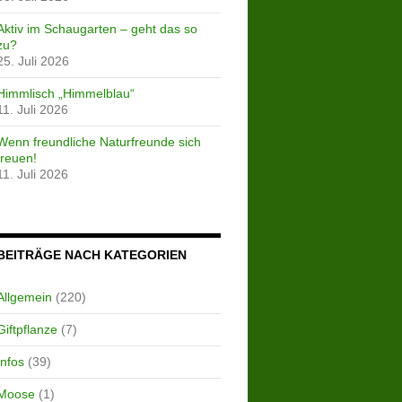
Aktiv im Schaugarten – geht das so
zu?
25. Juli 2026
Himmlisch „Himmelblau“
11. Juli 2026
Wenn freundliche Naturfreunde sich
freuen!
11. Juli 2026
BEITRÄGE NACH KATEGORIEN
Allgemein
(220)
Giftpflanze
(7)
Infos
(39)
Moose
(1)